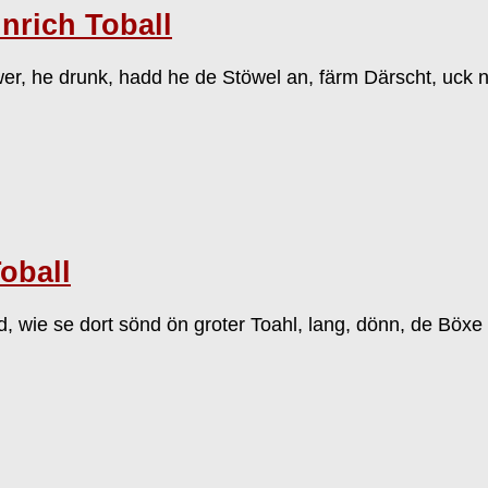
nrich Toball
äwer, he drunk, hadd he de Stöwel an, färm Därscht, uc
oball
 wie se dort sönd ön groter Toahl, lang, dönn, de Böxe