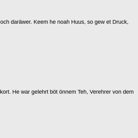
k noch daräwer. Keem he noah Huus, so gew et Druck,
 kort. He war gelehrt böt önnem Teh, Verehrer von dem