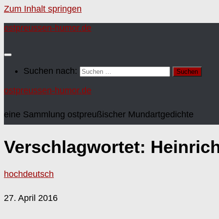
Zum Inhalt springen
ostpreussen-humor.de
Suchen nach:
ostpreussen-humor.de
eine Sammlung ostpreußischer Mundartgedichte
Verschlagwortet:
Heinrich
hochdeutsch
27. April 2016