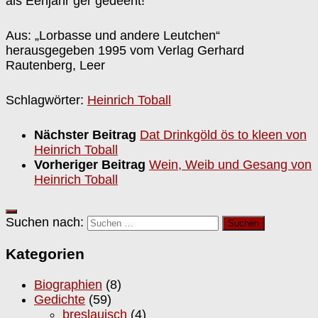
als Eenjähr’ger gedeent!“
Aus: „Lorbasse und andere Leutchen“
herausgegeben 1995 vom Verlag Gerhard
Rautenberg, Leer
Schlagwörter:
Heinrich Toball
Nächster Beitrag
Dat Drinkgöld ös to kleen von
Heinrich Toball
Vorheriger Beitrag
Wein, Weib und Gesang von
Heinrich Toball
Suchen nach:
Kategorien
Biographien
(8)
Gedichte
(59)
breslauisch
(4)