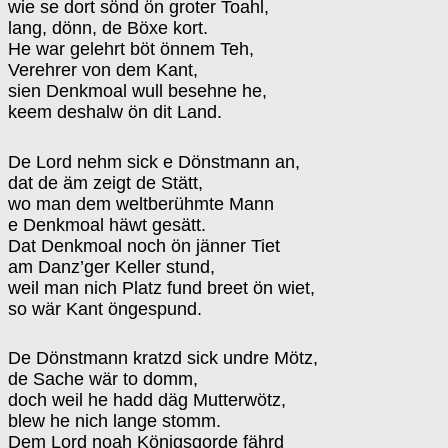
wie se dort sönd ön groter Toahl,
lang, dönn, de Böxe kort.
He war gelehrt böt önnem Teh,
Verehrer von dem Kant,
sien Denkmoal wull besehne he,
keem deshalw ön dit Land.
De Lord nehm sick e Dönstmann an,
dat de äm zeigt de Stätt,
wo man dem weltberühmte Mann
e Denkmoal häwt gesätt.
Dat Denkmoal noch ön jänner Tiet
am Danz’ger Keller stund,
weil man nich Platz fund breet ön wiet,
so wär Kant öngespund.
De Dönstmann kratzd sick undre Mötz,
de Sache wär to domm,
doch weil he hadd däg Mutterwötz,
blew he nich lange stomm.
Dem Lord noah Königsgorde fährd