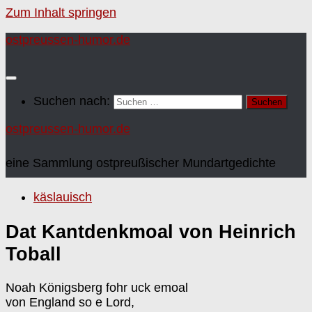
Zum Inhalt springen
ostpreussen-humor.de
Suchen nach:
ostpreussen-humor.de
eine Sammlung ostpreußischer Mundartgedichte
käslauisch
Dat Kantdenkmoal von Heinrich
Toball
Noah Königsberg fohr uck emoal
von England so e Lord,