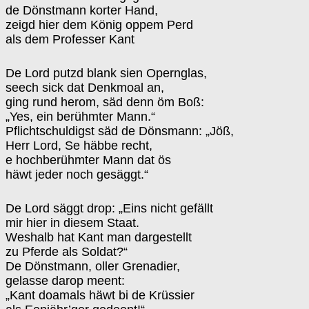
de Dönstmann korter Hand,
zeigd hier dem König oppem Perd
als dem Professer Kant
De Lord putzd blank sien Opernglas,
seech sick dat Denkmoal an,
ging rund herom, säd denn öm Boß:
„Yes, ein berühmter Mann.“
Pflichtschuldigst säd de Dönsmann: „Jöß,
Herr Lord, Se häbbe recht,
e hochberühmter Mann dat ös
häwt jeder noch gesäggt.“
De Lord säggt drop: „Eins nicht gefällt
mir hier in diesem Staat.
Weshalb hat Kant man dargestellt
zu Pferde als Soldat?“
De Dönstmann, oller Grenadier,
gelasse darop meent:
„Kant doamals häwt bi de Krüssier