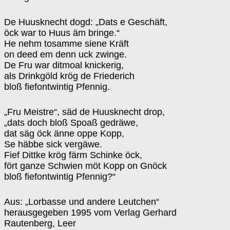
De Huusknecht dogd: „Dats e Geschäft,
öck war to Huus äm bringe.“
He nehm tosamme siene Kräft
on deed em denn uck zwinge.
De Fru war ditmoal knickerig,
als Drinkgöld krög de Friederich
bloß fiefontwintig Pfennig.
„Fru Meistre“, säd de Huusknecht drop,
„dats doch bloß Spoaß gedräwe,
dat säg öck änne oppe Kopp,
Se häbbe sick vergäwe.
Fief Dittke krög färm Schinke öck,
fört ganze Schwien möt Kopp on Gnöck
bloß fiefontwintig Pfennig?“
Aus: „Lorbasse und andere Leutchen“
herausgegeben 1995 vom Verlag Gerhard
Rautenberg, Leer