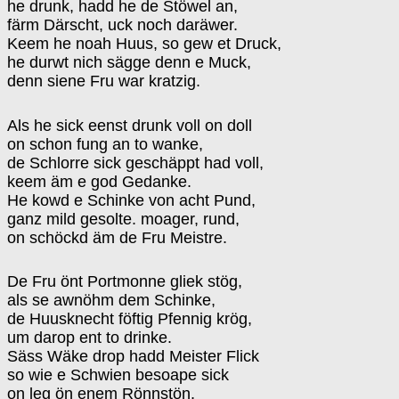
he drunk, hadd he de Stöwel an,
färm Därscht, uck noch daräwer.
Keem he noah Huus, so gew et Druck,
he durwt nich sägge denn e Muck,
denn siene Fru war kratzig.
Als he sick eenst drunk voll on doll
on schon fung an to wanke,
de Schlorre sick geschäppt had voll,
keem äm e god Gedanke.
He kowd e Schinke von acht Pund,
ganz mild gesolte. moager, rund,
on schöckd äm de Fru Meistre.
De Fru önt Portmonne gliek stög,
als se awnöhm dem Schinke,
de Huusknecht föftig Pfennig krög,
um darop ent to drinke.
Säss Wäke drop hadd Meister Flick
so wie e Schwien besoape sick
on leg ön enem Rönnstön.