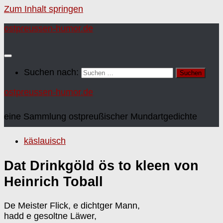
Zum Inhalt springen
ostpreussen-humor.de
Suchen nach:
ostpreussen-humor.de
eine Sammlung ostpreußischer Mundartgedichte
käslauisch
Dat Drinkgöld ös to kleen von
Heinrich Toball
De Meister Flick, e dichtger Mann,
hadd e gesoltne Läwer,