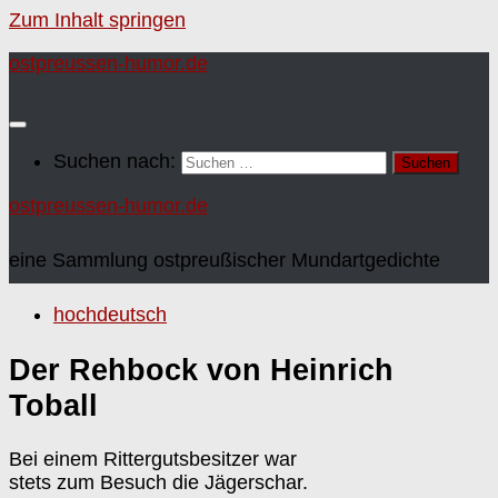
Zum Inhalt springen
ostpreussen-humor.de
Suchen nach:
ostpreussen-humor.de
eine Sammlung ostpreußischer Mundartgedichte
hochdeutsch
Der Rehbock von Heinrich
Toball
Bei einem Rittergutsbesitzer war
stets zum Besuch die Jägerschar.