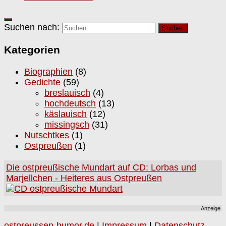
Suchen nach:
Kategorien
Biographien
(8)
Gedichte
(59)
breslauisch
(4)
hochdeutsch
(13)
käslauisch
(12)
missingsch
(31)
Nutschtkes
(1)
Ostpreußen
(1)
Die ostpreußische Mundart auf CD: Lorbas und
Marjellchen - Heiteres aus Ostpreußen
Anzeige
ostpreussen-humor.de
|
Impressum
|
Datenschutz