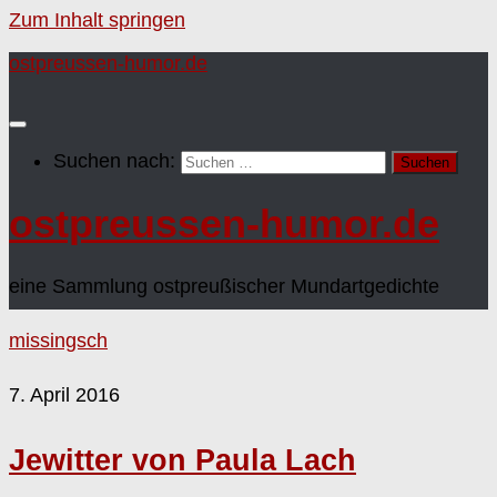
Zum Inhalt springen
ostpreussen-humor.de
Suchen nach:
ostpreussen-humor.de
eine Sammlung ostpreußischer Mundartgedichte
missingsch
7. April 2016
Jewitter von Paula Lach