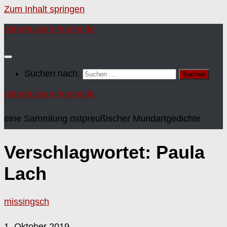
Zum Inhalt springen
ostpreussen-humor.de
Suchen nach:
ostpreussen-humor.de
eine Sammlung ostpreußischer Mundartgedichte
Verschlagwortet:
Paula
Lach
missingsch
1. Oktober 2019