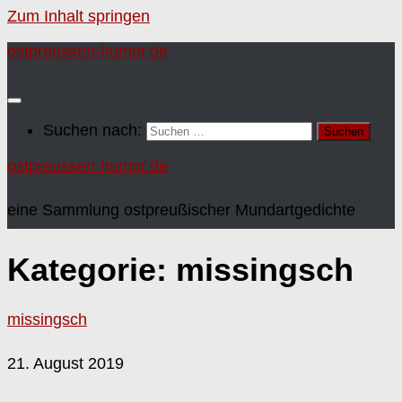
Zum Inhalt springen
ostpreussen-humor.de
Suchen nach:
ostpreussen-humor.de
eine Sammlung ostpreußischer Mundartgedichte
Kategorie:
missingsch
missingsch
21. August 2019