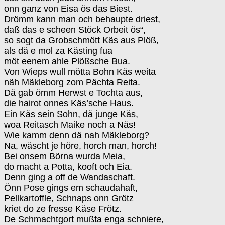
onn ganz von Eisa ös das Biest.
Drömm kann man och behaupte driest,
daß das e scheen Stöck Orbeit ös“,
so sogt da Grobschmött Käs aus Plöß,
als dä e mol za Kästing fua
möt eenem ahle Plößsche Bua.
Von Wieps wull mötta Bohn Käs weita
näh Mäkleborg zom Pächta Reita.
Dä gab ömm Herwst e Tochta aus,
die hairot onnes Käs’sche Haus.
Ein Käs sein Sohn, dä junge Käs,
woa Reitasch Maike noch a Näs!
Wie kamm denn dä nah Mäkleborg?
Na, wäscht je höre, horch man, horch!
Bei onsem Börna wurda Meia,
do macht a Potta, kooft och Eia.
Denn ging a off de Wandaschaft.
Önn Pose gings em schaudahaft,
Pellkartoffle, Schnaps onn Grötz
kriet do ze fresse Käse Frötz.
De Schmachtgort mußta enga schniere,