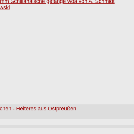
ömm Schillahaische gefange woa von A. Schmidt
wski
lchen - Heiteres aus Ostpreußen