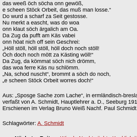
das weeß öch söcha onn gewöß,
e scheen Stöck Orbeit, das muß man losse.“
Do wurd a scharf za Seit gestosse.
Nu merkt a eascht, was do woa
onn klaut söch ärgalich am Oa.
Da Zug da pufft am Käs vabei
onn höat nich off sein Geschrei:
„Höll stöll, höll stöll, höll doch noch stöll!
Öch doch noch mött za Kästing wöll!“
Da Zug, da kömmat söch nich drömm,
das woa ferre Käs nu schlömm.
„Na, schod nuscht“, brommt a söch do noch,
„e scheen Stöck Orbeit worres doch!“
Aus: „Sposge Sache zom Lache“, in ermländisch-bresl
verfaßt von A. Schmidt, Hauptlehrer a. D., Seeburg 191
Erschienen im Verlag Bruno Weiß Nachf. Paul Schmidt
Schlagwörter:
A. Schmidt