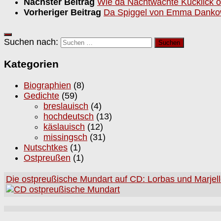
Nächster Beitrag
Wie da Nachtwächte Kucklick 
Vorheriger Beitrag
Da Spiggel von Emma Danko
Suchen nach:
Kategorien
Biographien
(8)
Gedichte
(59)
breslauisch
(4)
hochdeutsch
(13)
käslauisch
(12)
missingsch
(31)
Nutschtkes
(1)
Ostpreußen
(1)
Die ostpreußische Mundart auf CD: Lorbas und Marjel