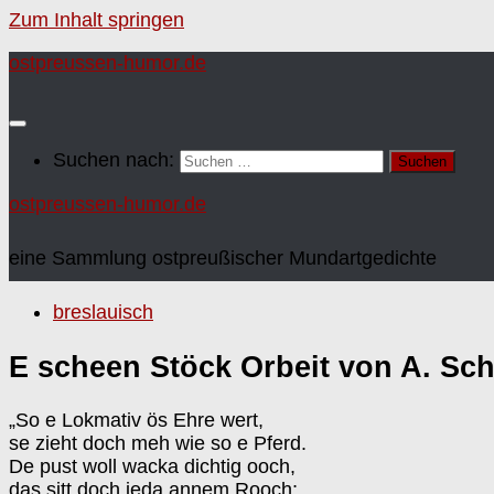
Zum Inhalt springen
ostpreussen-humor.de
Suchen nach:
ostpreussen-humor.de
eine Sammlung ostpreußischer Mundartgedichte
breslauisch
E scheen Stöck Orbeit von A. Sc
„So e Lokmativ ös Ehre wert,
se zieht doch meh wie so e Pferd.
De pust woll wacka dichtig ooch,
das sitt doch jeda annem Rooch;