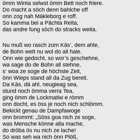
ömm Winta selwst ömm Bett noch friere.
Do macht a söch denn bahlche off
onn zog nah Mäkleborg e roff.
So kamma bei a Pächta Reita,
das andre fung söch do stracks weita.
Nu muß wo rasch zom Käs‘, dem ahle,
de Bohn wett nu wol do all hale.
Onn wie gedocht, so wor’s geschehne,
wa sage do de Bohn all stehne,
s‘ woa ze soge de höchste Zeit,
önn Wieps stand all da Zug bereit.
Da Käs, dä ahl, neugieag sea,
stund noch ömma verra Tea,
ging ömm de Lockmatiw e römm
onn docht, es öss je noch nich schlömm.
Bekickt genau de Dampfawoge
onn brommt: „Söss goa nich ze soge,
was Mensche könne alla mache,
do dröba ös nu nich ze lache!
So was seh wa nich önn Plöß,